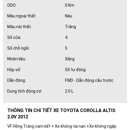
ODO:
0 Km
Màu ngoại thất:
Nâu
Màu nội thất:
Trắng
Số cửa:
4
Số chỗ ngồi:
5
Nhiên liệu:
Xăng
Hộp số:
Số tự động
Dẫn động:
FWD - Dẫn động cầu trước
Dung tích động cơ:
2.0 L
THÔNG TIN CHI TIẾT XE TOYOTA COROLLA ALTIS
2.0V 2012
VF Hồng Tráng cam kết + Xe không tai nạn +Xe không ngập