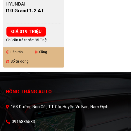
HYUNDAI
I10 Grand 1.2 AT
GIÁ 319 TRIỆU
Chỉ cần trả trước: 95 Triệu
Lắp ráp
Xăng
info
ev_station
Số tự động
directions_car
HỒNG TRÁNG AUTO
168 Đường Non Côi, TT Gôi, Huyện Vụ Bản, Nam Định
0915835583