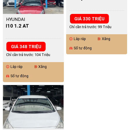
GIÁ 330 TRIỆU
HYUNDAI
I10 1.2 AT
Chỉ cần trả trước: 99 Triệu
Lắp ráp
Xăng
info
ev_station
GIÁ 348 TRIỆU
Số tự động
directions_car
Chỉ cần trả trước: 104 Triệu
Lắp ráp
Xăng
info
ev_station
Số tự động
directions_car