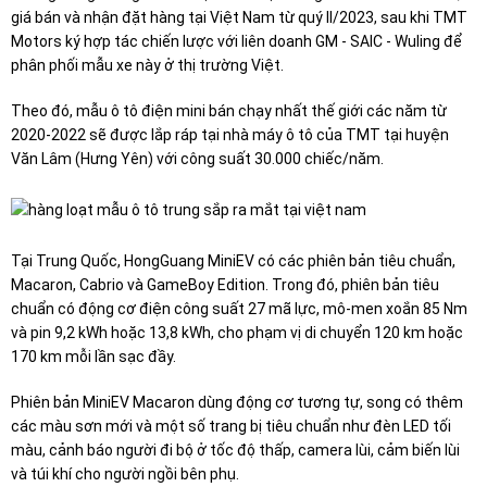
giá bán và nhận đặt hàng tại Việt Nam từ quý II/2023, sau khi TMT
Motors ký hợp tác chiến lược với liên doanh GM - SAIC - Wuling để
phân phối mẫu xe này ở thị trường Việt.
Theo đó, mẫu ô tô điện mini bán chạy nhất thế giới các năm từ
2020-2022 sẽ được lắp ráp tại nhà máy ô tô của TMT tại huyện
Văn Lâm (Hưng Yên) với công suất 30.000 chiếc/năm.
Tại Trung Quốc, HongGuang MiniEV có các phiên bản tiêu chuẩn,
Macaron, Cabrio và GameBoy Edition. Trong đó, phiên bản tiêu
chuẩn có động cơ điện công suất 27 mã lực, mô-men xoắn 85 Nm
và pin 9,2 kWh hoặc 13,8 kWh, cho phạm vị di chuyển 120 km hoặc
170 km mỗi lần sạc đầy.
Phiên bản MiniEV Macaron dùng động cơ tương tự, song có thêm
các màu sơn mới và một số trang bị tiêu chuẩn như đèn LED tối
màu, cảnh báo người đi bộ ở tốc độ thấp, camera lùi, cảm biến lùi
và túi khí cho người ngồi bên phụ.