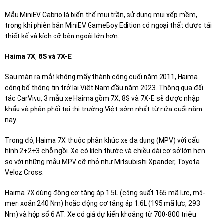
Mẫu MiniEV Cabrio là biến thể mui trần, sử dụng mui xếp mềm,
trong khi phiên bản MiniEV GameBoy Edition có ngoại thất được tái
thiết kế và kích cỡ bên ngoài lớn hơn.
Haima 7X, 8S và 7X-E
Sau màn ra mắt không mấy thành công cuối năm 2011, Haima
công bố thông tin trở lại Việt Nam đầu năm 2023. Thông qua đối
tác CarVivu, 3 mẫu xe Haima gồm 7X, 8S và 7X-E sẽ được nhập
khẩu và phân phối tại thị trường Việt sớm nhất từ nửa cuối năm
nay.
Trong đó, Haima 7X thuộc phân khúc xe đa dụng (MPV) với cấu
hình 2+2+3 chỗ ngồi. Xe có kích thước và chiều dài cơ sở lớn hơn
so với những mẫu MPV cỡ nhỏ như Mitsubishi Xpander, Toyota
Veloz Cross.
Haima 7X dùng động cơ tăng áp 1.5L (công suất 165 mã lực, mô-
men xoắn 240 Nm) hoặc động cơ tăng áp 1.6L (195 mã lực, 293
Nm) và hộp số 6 AT. Xe có giá dự kiến khoảng từ 700-800 triệu