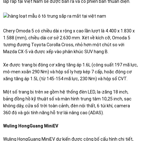
lắp ráp tại Việt Nam sẽ được bán ra và có phiên bản thuần điện.
Chery Omoda 5 có chiều dài x rộng x cao lần lượt là 4.400 x 1.830 x
1.588 (mm), chiều dài cơ sở 2.630 mm. Xét về kích cỡ, Omoda 5
tương đương Toyota Corolla Cross, nhỏ hơn một chút so với
Mazda CX-5 và được xếp vào phân khúc SUV hạng B.
Xe được trang bị động cơ xăng tăng áp 1.6L (công suất 197 mã lực,
mô-men xoắn 290 Nm) và hộp số ly hợp kép 7 cấp, hoặc động cơ
xăng tăng áp 1.5L (từ 145-154 mã lực, 230 Nm) và hộp số CVT.
Một số trang bị trên xe gồm hệ thống đèn LED, la-zăng 18 inch,
bảng đồng hồ kỹ thuật số và màn hình trung tâm 10,25 inch, sạc
không dây, cửa sổ trời toàn cảnh, đèn nội thất, 6 túi khí, camera
360 độ và gói tính năng hỗ trợ lái nâng cao (ADAS).
Wuling HongGuang MiniEV
Wuling HongGuang MiniEV dự kiến được công bố cấu hình chi tiết,