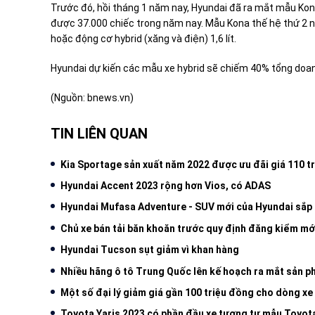
Trước đó, hồi tháng 1 năm nay, Hyundai đã ra mắt mẫu Kon
được 37.000 chiếc trong năm nay. Mẫu Kona thế hệ thứ 2 này
hoặc động cơ hybrid (xăng và điện) 1,6 lít.
Hyundai dự kiến các mẫu xe hybrid sẽ chiếm 40% tổng doa
(Nguồn: bnews.vn)
TIN LIÊN QUAN
Kia Sportage sản xuất năm 2022 được ưu đãi giá 110 t
Hyundai Accent 2023 rộng hơn Vios, có ADAS
Hyundai Mufasa Adventure - SUV mới của Hyundai sắp 
Chủ xe bán tải băn khoăn trước quy định đăng kiểm mớ
Hyundai Tucson sụt giảm vì khan hàng
Nhiều hãng ô tô Trung Quốc lên kế hoạch ra mắt sản 
Một số đại lý giảm giá gần 100 triệu đồng cho dòng x
Toyota Yaris 2023 có phần đầu xe tương tự mẫu Toyot