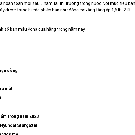
a hoàn toàn mới sau 5 năm tại thị trường trong nước, với mục tiêu bá
 được trang bị các phiên bản như động cơ xăng tăng áp 1,6 lít, 2 lít
nh số bán mẫu Kona của hãng trong năm nay.
riệu đồng
ra mắt
i
phẩm trong năm 2023
e Hyundai Stargazer
a Vios mới