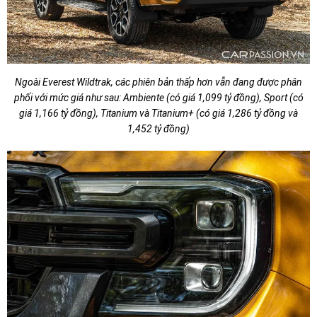
Ngoài Everest Wildtrak, các phiên bản thấp hơn vẫn đang được phân
phối với mức giá như sau: Ambiente (có giá 1,099 tỷ đồng), Sport (có
giá 1,166 tỷ đồng), Titanium và Titanium+ (có giá 1,286 tỷ đồng và
1,452 tỷ đồng)