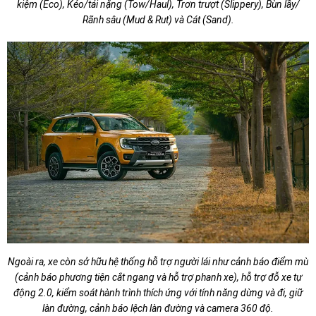
kiệm (Eco), Kéo/tải nặng (Tow/Haul), Trơn trượt (Slippery), Bùn lầy/
Rãnh sâu (Mud & Rut) và Cát (Sand).
Ngoài ra, xe còn sở hữu hệ thống hỗ trợ người lái như cảnh báo điểm mù
(cảnh báo phương tiện cắt ngang và hỗ trợ phanh xe), hỗ trợ đỗ xe tự
động 2.0, kiểm soát hành trình thích ứng với tính năng dừng và đi, giữ
làn đường, cảnh báo lệch làn đường và camera 360 độ.