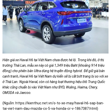
Hiện giá xe Haval H6 tại Việt Nam chưa được hé lộ. Trong khi đó, ở thị
trường Thái Lan, mẫu xe này có giá 1,349 triệu Baht (khoảng 914 triệu
đồng) cho phiên bản Ultra dùng hệ truyền động hybrid. Để giữ giá bán
cạnh tranh, Haval H6 tại Việt Nam dự kiến sẽ bị cắt bớt trang bị so với xe
ở Thái Lan. Ngoài Haval, còn có hàng loạt thương hiệu ôtô Trung Quốc
khác cũng chuẩn bị vào Việt Nam như BYD, Wuling, Haima, Chery,
OMODA và Jaecoo.
(Nguồn:
https://kienthuc.net.vn/o-to-xe-may/haval-h6-sap-ban-
tai-viet-nam-dau-mazda-cx-5-va-honda-cr-v-1867387.html
)