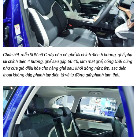
Chưa hết, mẫu SUV cỡ C này còn có ghế lái chỉnh điện 6 hướng, ghế phụ
lái chỉnh điện 4 hướng, ghế sau gập 60:40, làm mát ghế, cổng USB cũng
như cửa gió điều hòa cho hàng ghế sau, khởi động nút bấm, sạc điện
thoại không dây, phanh tay điện tử và tự động giữ phanh tạm thời.