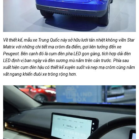
Về thiết kế, mẫu xe Trung Quốc này sở hữu lưới tản nhiệt không viền Star
Matrix với những chi tiết mạ crôm đa điểm, gợi liên tưởng đến xe
Peugeot. Bên cạnh đó là cụm đèn pha LED gọn gàng, tích hợp dải đèn
LED định vị ban ngày và đèn sương mù nằm trên cản trước. Phía sau
xuất hiện cụm đèn hậu có thiết kế xuyên suốt và nẹp mạ crôm cùng nằm
vắt ngang khiến đuôi xe trông rộng hơn.