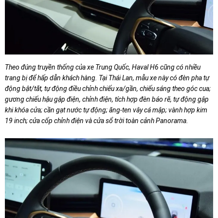
Theo đúng truyền thống của xe Trung Quốc, Haval H6 cũng có nhiều
trang bị để hấp dẫn khách hàng. Tại Thái Lan, mẫu xe này có đèn pha tự
động bật/tắt, tự động điều chỉnh chiếu xa/gần, chiếu sáng theo góc cua;
gương chiếu hậu gập điện, chỉnh điện, tích hợp đèn báo rẽ, tự động gập
khi khóa cửa; cần gạt nước tự động; ăng-ten vây cá mập; vành hợp kim
19 inch; cửa cốp chỉnh điện và cửa sổ trời toàn cảnh Panorama.