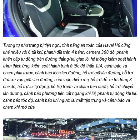
Tương tự như trang bị tiện nghi, tính năng an toàn của Haval H6 cũng
khá nhiều với 6 túi khí, phanh đĩa trên 4 bánh, camera 360 độ, phanh
khẩn cấp tự động trên đường thẳng/tại giao lộ, hệ thống kiểm soát hành
trình thích ứng, kiểm soát hành trình ở tốc độ thấp TJA, cảnh báo va
chạm phía trước, cảnh báo lệch làn đường, hỗ trợ giữ làn đường, hỗ trợ
đưa xe vào giữa làn đường, cảnh báo điểm mù, hỗ trợ đỗ xe tự động 3
chế độ, hỗ trợ lùi tự động, hỗ trợ tránh va chạm bên sườn, hỗ trợ chuyển
làn đường, cảnh báo phương tiện cắt ngang khi lùi, phanh tự động khi lùi,
cảnh báo tốc độ, cảnh báo khi người lái mất tập trung và cảnh báo va
chạm khi mở cửa.