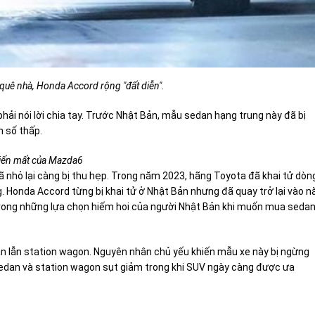
 quê nhà, Honda Accord rộng "đất diễn".
ải nói lời chia tay. Trước Nhật Bản, mẫu sedan hạng trung này đã bị
h số thấp.
iến mất của Mazda6
ã nhỏ lại càng bị thu hẹp. Trong năm 2023, hãng Toyota đã khai tử dòn
g. Honda Accord từng bị khai tử ở Nhật Bản nhưng đã quay trở lại vào 
t trong những lựa chọn hiếm hoi của người Nhật Bản khi muốn mua seda
an lẫn station wagon. Nguyên nhân chủ yếu khiến mẫu xe này bị ngừng
sedan và station wagon sụt giảm trong khi SUV ngày càng được ưa