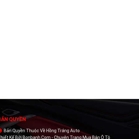
BẢN QUYỀN
Bản Quyền Thuộc Về Hồng Tráng Auto
hiết Kế Bởi
Bonbanh.com - Chuyên Trang Mua Bán Ô Tô