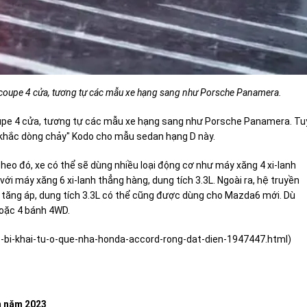
kế coupe 4 cửa, tương tự các mẫu xe hạng sang như Porsche Panamera.
oupe 4 cửa, tương tự các mẫu xe hạng sang như Porsche Panamera. Tu
 khắc dòng chảy" Kodo cho mẫu sedan hạng D này.
heo đó, xe có thể sẽ dùng nhiều loại động cơ như máy xăng 4 xi-lanh
với máy xăng 6 xi-lanh thẳng hàng, dung tích 3.3L. Ngoài ra, hệ truyền
g, tăng áp, dung tích 3.3L có thể cũng được dùng cho Mazda6 mới. Dù
hoặc 4 bánh 4WD.
-bi-khai-tu-o-que-nha-honda-accord-rong-dat-dien-1947447.html
)
m năm 2023