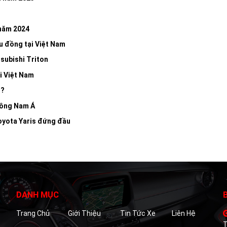
 năm 2024
u đồng tại Việt Nam
subishi Triton
i Việt Nam
3?
Đông Nam Á
Toyota Yaris đứng đầu
DANH MỤC
Trang Chủ
Giới Thiệu
Tin Tức Xe
Liên Hệ
T