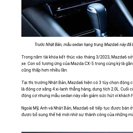
Trước Nhật Bản, mẫu sedan hạng trung Mazda6 này đã b
Trong năm tài khóa kết thúc vào tháng 3/2023, Mazda6 sở 
xe. Con số tương ứng của Mazda CX-5 trong cùng kỳ là gầ
cũng thấp hơn nhiều lần.
Tại thị trường Nhật Bản, Mazda6 hiện có 3 tùy chọn động cơ.
là động cơ xăng 4 xi-lanh thẳng hàng, dung tích 2.0L. Cuối 
động cơ nhưng mẫu sedan này vẫn giảm sức hút vì khách 
Ngoài Mỹ, Anh và Nhật Bản, Mazda6 sẽ tiếp tục được bán ở
được bổ sung thế hệ mới nhờ sự thành công của những m