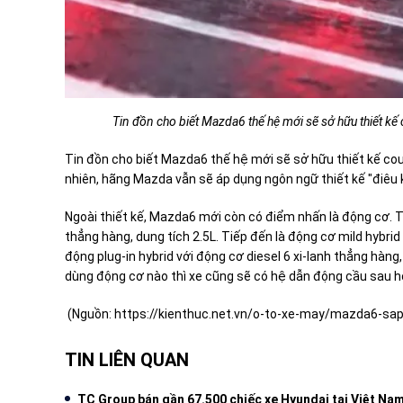
Tin đồn cho biết Mazda6 thế hệ mới sẽ sở hữu thiết 
Tin đồn cho biết
Mazda6 thế hệ mới
sẽ sở hữu thiết kế c
nhiên, hãng Mazda vẫn sẽ áp dụng ngôn ngữ thiết kế "điêu
Ngoài thiết kế, Mazda6 mới còn có điểm nhấn là động cơ. T
thẳng hàng, dung tích 2.5L. Tiếp đến là động cơ mild hybrid 
động plug-in hybrid với động cơ diesel 6 xi-lanh thẳng hàn
dùng động cơ nào thì xe cũng sẽ có hệ dẫn động cầu sau 
(Nguồn:
https://kienthuc.net.vn/o-to-xe-may/mazda6-sap
TIN LIÊN QUAN
TC Group bán gần 67.500 chiếc xe Hyundai tại Việt Na