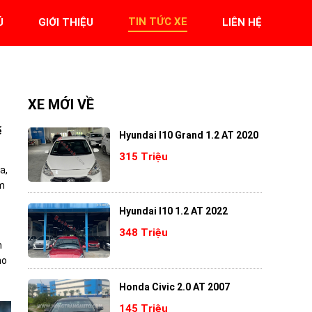
TIN TỨC XE
Ủ
GIỚI THIỆU
LIÊN HỆ
XE MỚI VỀ
ể
Hyundai I10 Grand 1.2 AT 2020
315 Triệu
a,
ăm
Hyundai I10 1.2 AT 2022
348 Triệu
n
ho
Honda Civic 2.0 AT 2007
145 Triệu