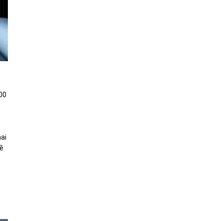
00
hai
về