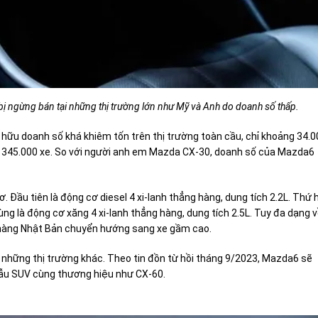
ị ngừng bán tại những thị trường lớn như Mỹ và Anh do doanh số thấp.
hữu doanh số khá khiêm tốn trên thị trường toàn cầu, chỉ khoảng 34.0
n 345.000 xe. So với người anh em Mazda CX-30, doanh số của Mazda6
 Đầu tiên là động cơ diesel 4 xi-lanh thẳng hàng, dung tích 2.2L. Thứ 
cùng là động cơ xăng 4 xi-lanh thẳng hàng, dung tích 2.5L. Tuy đa dạng 
hàng Nhật Bản chuyển hướng sang xe gầm cao.
 những thị trường khác. Theo tin đồn từ hồi tháng 9/2023, Mazda6 sẽ
ẫu SUV cùng thương hiệu như CX-60.