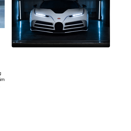
g
năm
n