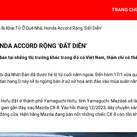
TRANG CH
Bị Khai Tử Ở Quê Nhà, Honda Accord Rộng 'đất Diễn'
ONDA ACCORD RỘNG 'ĐẤT DIỄN'
bán tại những thị trường khác trong đó có Việt Nam, thậm chí có th
nội địa Nhật Bản đã được hé lộ từ cuối năm ngoái. Đến hôm 17/1 vừa qu
dan hạng D này sẽ bị ngừng bán ở xứ sở hoa anh đào vào mùa xuân n
 Hofu đặt ở thành phố Yamaguchi Hofu, tỉnh Yamaguchi. Mazda6 sẽ là
i gian gần đây, sau Mazda CX-8. Vào hồi tháng 12/2023, dây chuyền sả
 đóng cửa. Hiện hãng Mazda đang bán nốt những chiếc CX-8 còn tồn k