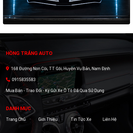
HỒNG TRÁNG AUTO
168 Đường Non Côi, TT Gôi, Huyện Vụ Bản, Nam Định
0915835583
Mua Bán - Trao Đổi - Ký Gửi Xe Ô Tô Đã Qua Sử Dụng
DANH MỤC
Trang Chủ
Giới Thiệu
Tin Tức Xe
Liên Hệ