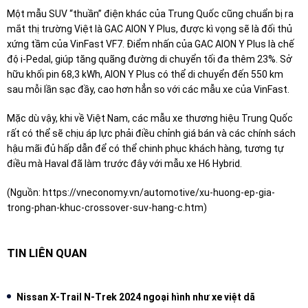
Một mẫu SUV “thuần” điện khác của Trung Quốc cũng chuẩn bị ra
mắt thị trường Việt là GAC AION Y Plus, được kì vọng sẽ là đối thủ
xứng tầm của VinFast VF7. Điểm nhấn của GAC AION Y Plus là chế
độ i-Pedal, giúp tăng quãng đường di chuyển tối đa thêm 23%. Sở
hữu khối pin 68,3 kWh, AION Y Plus có thể di chuyển đến 550 km
sau mỗi lần sạc đầy, cao hơn hẳn so với các mẫu xe của VinFast.
Mặc dù vậy, khi về Việt Nam, các mẫu xe thương hiệu Trung Quốc
rất có thể sẽ chịu áp lực phải điều chỉnh giá bán và các chính sách
hậu mãi đủ hấp dẫn để có thể chinh phục khách hàng, tương tự
điều mà Haval đã làm trước đây với mẫu xe H6 Hybrid.
(Nguồn:
https://vneconomy.vn/automotive/xu-huong-ep-gia-
trong-phan-khuc-crossover-suv-hang-c.htm
)
TIN LIÊN QUAN
Nissan X-Trail N-Trek 2024 ngoại hình như xe việt dã