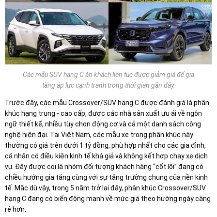
Các mẫu SUV hạng C ăn khách liên tục được giảm giá để gia
tăng áp lực cạnh tranh trong thời gian gần đây.
Trước đây, các mẫu Crossover/SUV hạng C được đánh giá là phân
khúc hạng trung - cao cấp, được các nhà sản xuất ưu ái về ngôn
ngữ thiết kế, nhiều tùy chọn động cơ và cả một danh sách công
nghệ hiện đại. Tại Việt Nam, các mẫu xe trong phân khúc này
thường có giá trên dưới 1 tỷ đồng, phù hợp nhất cho các gia đình,
cá nhân có điều kiện kinh tế khá giả và không kết hợp chạy xe dịch
vụ. Đây được coi là nhóm đối tượng khách hàng “cốt lõi” đang có
chiều hướng gia tăng cùng với sự tăng trưởng chung của nền kinh
tế. Mặc dù vậy, trong 5 năm trở lại đây, phân khúc Crossover/SUV
hạng C đang có biến động mạnh về mức giá theo hướng ngày càng
rẻ hơn.