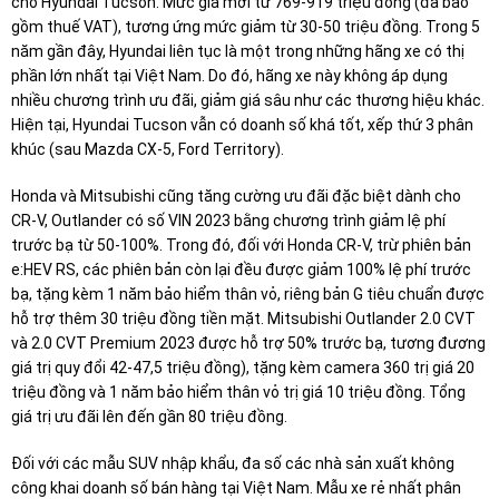
cho Hyundai Tucson. Mức giá mới từ 769-919 triệu đồng (đã bao
gồm thuế VAT), tương ứng mức giảm từ 30-50 triệu đồng. Trong 5
năm gần đây, Hyundai liên tục là một trong những hãng xe có thị
phần lớn nhất tại Việt Nam. Do đó, hãng xe này không áp dụng
nhiều chương trình ưu đãi, giảm giá sâu như các thương hiệu khác.
Hiện tại, Hyundai Tucson vẫn có doanh số khá tốt, xếp thứ 3 phân
khúc (sau Mazda CX-5, Ford Territory).
Honda và Mitsubishi cũng tăng cường ưu đãi đặc biệt dành cho
CR-V, Outlander có số VIN 2023 bằng chương trình giảm lệ phí
trước bạ từ 50-100%. Trong đó, đối với Honda CR-V, trừ phiên bản
e:HEV RS, các phiên bản còn lại đều được giảm 100% lệ phí trước
bạ, tặng kèm 1 năm bảo hiểm thân vỏ, riêng bản G tiêu chuẩn được
hỗ trợ thêm 30 triệu đồng tiền mặt. Mitsubishi Outlander 2.0 CVT
và 2.0 CVT Premium 2023 được hỗ trợ 50% trước bạ, tương đương
giá trị quy đổi 42-47,5 triệu đồng), tặng kèm camera 360 trị giá 20
triệu đồng và 1 năm bảo hiểm thân vỏ trị giá 10 triệu đồng. Tổng
giá trị ưu đãi lên đến gần 80 triệu đồng.
Đối với các mẫu SUV nhập khẩu, đa số các nhà sản xuất không
công khai doanh số bán hàng tại Việt Nam. Mẫu xe rẻ nhất phân