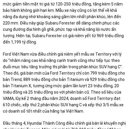
mức giảm tiền mặt trị giá từ 120-250 triệu đồng, tặng kèm 5 năm
bảo hành không giới hạn km. Mẫu xe này cũng có lợi thế về khả
năng đa dụng nhờ khoảng sáng gầm lớn nhất phân khúc, lên đến
220 mm. Điều này giúp Subaru Forester dễ dàng chinh phục các
cung đường địa hình gồ ghề, phức tạp và khả năng lội nước ấn
tượng. Hiện tại, Subaru Forester có giá niêm yết từ 969 triệu đồng
đến 1,199 tỷ đồng.
Ford Việt Nam vừa điều chỉnh giá niêm yết mẫu xe Territory với lý
do “nhằm nâng cao khả năng cạnh tranh cũng như tiếp tục theo
đuổi mục tiêu tăng trưởng thị phần trong phân khúc SUV hạng C”.
Theo đó, giá bán mới của Ford Territory chỉ còn 799 triệu đồng cho
bản Trend, 889 triệu đồng cho bản Titanium và 929 triệu đồng cho
bản Titanium X, tương ứng mức giảm lần lượt 23 triệu đồng, 20
triệu đồng và 25 triệu đồng so với phiên bản cũ. Theo số liệu của
VAMA, lũy kế 2 tháng đầu năm 2024, doanh số Ford Territory đạt
610 chiếc, xếp thứ 2 phân khúc SUV hạng C và xếp thứ 3/5 mẫu xe
có doanh số tốt nhất của hãng tại Việt Nam.
Đầu tháng 4, Hyundai Thành Công điều chỉnh giá bán lẻ khuyến nghị