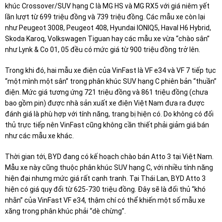
khúc Crossover/SUV hạng C là MG HS và MG RX5 với giá niêm yết
lần lượt từ 699 triệu đồng và 739 triệu đồng. Các mẫu xe còn lại
như Peugeot 3008, Peugeot 408, Hyundai IONIQ5, Haval H6 Hybrid,
Skoda Karoq, Volkswagen Tiguan hay các mẫu xe vừa “chào sân”
như Lynk & Co 01, 05 đều có mức giá từ 900 triệu đồng trở lên.
Trong khi đó, hai mẫu xe điện của VinFast là VF e34 và VF 7 tiếp tục
“một mình một sân” trong phân khúc SUV hạng C phiên bản “thuần”
điện. Mức giá tương ứng 721 triệu đồng và 861 triệu đồng (chưa
bao gồm pin) được nhà sản xuất xe điện Việt Nam đưa ra được
đánh giá là phù hợp với tính năng, trang bị hiện có. Do không có đối
thủ trực tiếp nên VinFast cũng không cần thiết phải giảm giá bán
như các mẫu xe khác.
Thời gian tới, BYD đang có kế hoạch chào bán Atto 3 tại Việt Nam.
Mẫu xe này cũng thuộc phân khúc SUV hạng C, với nhiều tính năng
hiện đại nhưng mức giá rất cạnh tranh. Tại Thái Lan, BYD Atto 3
hiện có giá quy đổi từ 625-730 triệu đồng. Đây sẽ là đối thủ “khó
nhằn” của VinFast VF e34, thậm chí có thể khiến một số mẫu xe
xăng trong phân khúc phải “dè chừng”.