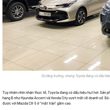
Dù tăng trưởng, nhưng Toyota đang có dấu hiệu 
Tuy nhiên nhìn nhận thực tế, Toyota đang có dấu hiệu hụt hơi. Sản 
hạng B như Hyundai Accent và Honda City vượt mặt về doanh số. Bộ đ
được với Mazda CX-5 ở "mặt trận" gầm cao.