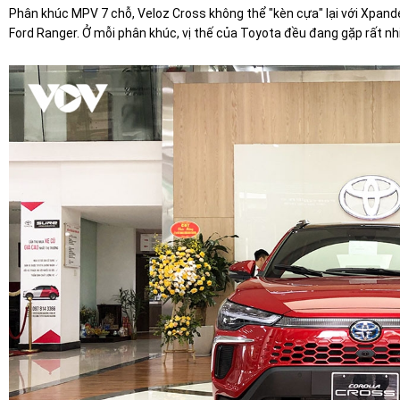
Phân khúc MPV 7 chỗ, Veloz Cross không thể "kèn cựa" lại với Xpander
Ford Ranger. Ở mỗi phân khúc, vị thế của Toyota đều đang gặp rất nh