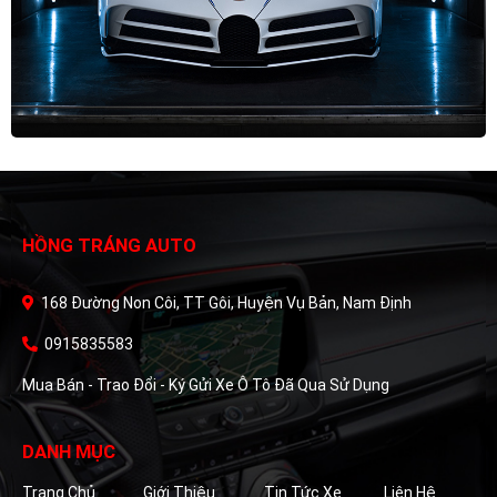
HỒNG TRÁNG AUTO
168 Đường Non Côi, TT Gôi, Huyện Vụ Bản, Nam Định
0915835583
Mua Bán - Trao Đổi - Ký Gửi Xe Ô Tô Đã Qua Sử Dụng
DANH MỤC
Trang Chủ
Giới Thiệu
Tin Tức Xe
Liên Hệ