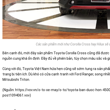
Các sản phẩm mới như Corolla Cross hay Hilux sẽ đ
Bên cạnh đó, mới đây sản phẩm Toyota Corolla Cross cũng đã được ra
nguồn cung khá ổn định: Đầy đủ về phiên bản, tùy chọn màu sắc và gi
Cùng với đó, Toyota Việt Nam hứa hẹn cũng sẽ sớm tung ra sản phẩm
trang bị tiện ích. Dù khó có cửa cạnh tranh với Ford Ranger, song nh
Mitsubishi Triton.
(Nguồn:
https://vov.vn/o-to-xe-may/o-to/toyota-ban-duoc-hon-450
post1094061.vov
)