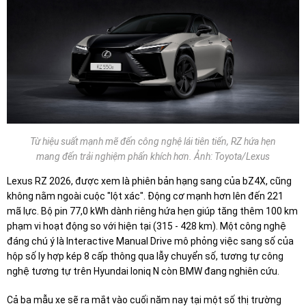
Từ hiệu suất mạnh mẽ đến công nghệ lái tiên tiến, RZ hứa hẹn
mang đến trải nghiệm phấn khích hơn. Ảnh: Toyota/Lexus
Lexus RZ 2026, được xem là phiên bản hạng sang của bZ4X, cũng
không nằm ngoài cuộc "lột xác". Động cơ mạnh hơn lên đến 221
mã lực. Bộ pin 77,0 kWh dành riêng hứa hẹn giúp tăng thêm 100 km
phạm vi hoạt động so với hiện tại (315 - 428 km). Một công nghệ
đáng chú ý là Interactive Manual Drive mô phỏng việc sang số của
hộp số ly hợp kép 8 cấp thông qua lẫy chuyển số, tương tự công
nghệ tương tự trên Hyundai Ioniq N còn BMW đang nghiên cứu.
Cả ba mẫu xe sẽ ra mắt vào cuối năm nay tại một số thị trường