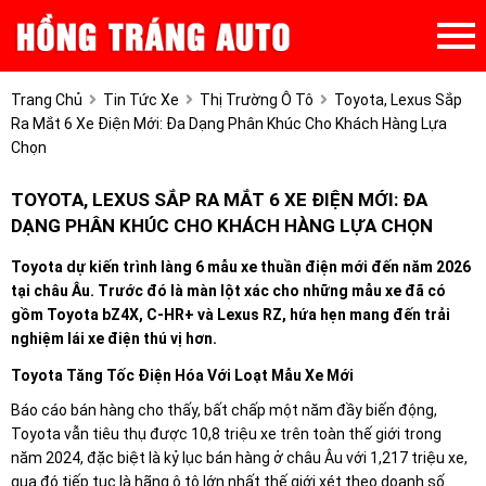
Trang Chủ
Tin Tức Xe
Thị Trường Ô Tô
Toyota, Lexus Sắp
Ra Mắt 6 Xe Điện Mới: Đa Dạng Phân Khúc Cho Khách Hàng Lựa
Chọn
TOYOTA, LEXUS SẮP RA MẮT 6 XE ĐIỆN MỚI: ĐA
DẠNG PHÂN KHÚC CHO KHÁCH HÀNG LỰA CHỌN
Toyota dự kiến trình làng 6 mẫu xe thuần điện mới đến năm 2026
tại châu Âu. Trước đó là màn lột xác cho những mẫu xe đã có
gồm Toyota bZ4X, C-HR+ và Lexus RZ, hứa hẹn mang đến trải
nghiệm lái xe điện thú vị hơn.
Toyota Tăng Tốc Điện Hóa Với Loạt Mẫu Xe Mới
Báo cáo bán hàng cho thấy, bất chấp một năm đầy biến động,
Toyota vẫn tiêu thụ được 10,8 triệu xe trên toàn thế giới trong
năm 2024, đặc biệt là kỷ lục bán hàng ở châu Âu với 1,217 triệu xe,
qua đó tiếp tục là hãng ô tô lớn nhất thế giới xét theo doanh số.