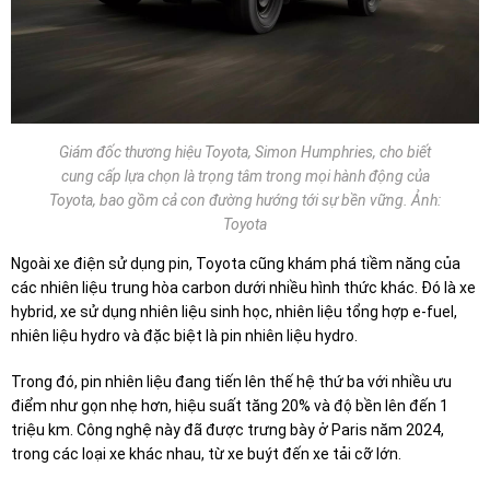
Giám đốc thương hiệu Toyota, Simon Humphries, cho biết
cung cấp lựa chọn là trọng tâm trong mọi hành động của
Toyota, bao gồm cả con đường hướng tới sự bền vững. Ảnh:
Toyota
Ngoài xe điện sử dụng pin, Toyota cũng khám phá tiềm năng của
các nhiên liệu trung hòa carbon dưới nhiều hình thức khác. Đó là xe
hybrid, xe sử dụng nhiên liệu sinh học, nhiên liệu tổng hợp e-fuel,
nhiên liệu hydro và đặc biệt là pin nhiên liệu hydro.
Trong đó, pin nhiên liệu đang tiến lên thế hệ thứ ba với nhiều ưu
điểm như gọn nhẹ hơn, hiệu suất tăng 20% và độ bền lên đến 1
triệu km. Công nghệ này đã được trưng bày ở Paris năm 2024,
trong các loại xe khác nhau, từ xe buýt đến xe tải cỡ lớn.