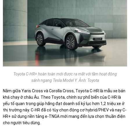
Toyota C-HR+ hoàn toàn mới được ra mắt với tầm hoạt động
sánh ngang Tesla Model Y. Ảnh: Toyota
Nằm giữa Yaris Cross và Corolla Cross, Toyota C-HR là mẫu xe bán
khá chạy ở châu Âu. Theo Toyota, chính sự phổ biến của C-HR là
yếu tố quan trọng giúp hãng đạt doanh số kỷ lục hơn 1,2 triệu xe ở
thị trường này. C-HR đã có tùy chọn động cơ hybrid/PHEV và nay C-
HR+ sử dụng nền tảng e-TNGA mới mang đến lựa chọn thuần điện
cho người tiêu dùng.