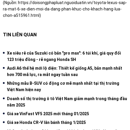
(Nguồn:
https://doisongphapluat.nguoiduatin.vn/toyota-lexus-sap-
ra-mat-6-xe-dien-moi-da-dang-phan-khuc-cho-khach-hang-lua-
chon-a515961.html
)
TIN LIÊN QUAN
Xe siêu rẻ của Suzuki có bản "pro max": 6 túi khí, giá quy đổi
123 triệu đồng - rẻ ngang Honda SH
Audi A6 thế hệ mới lộ diện: Thiết kế giống A5, bản mạnh nhất
hơn 700 mã lực, ra mắt ngay tuần sau
Những mẫu B-SUV có động cơ mẽ mạnh nhất tại thị trường
Việt Nam hiện nay
Doanh số thị trường ô tô Việt Nam giảm mạnh trong tháng đầu
năm 2025
Giá xe VinFast VF5 2025 mới tháng 01/2025
Giá xe Honda CR-V lăn bánh tháng 1/2025