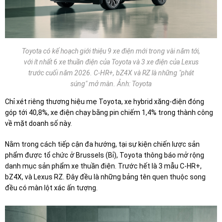
Toyota có kế hoạch giới thiệu 9 xe điện mới trong vài năm tới,
với ít nhất 6 xe thuần điện của Toyota và 3 xe điện của Lexus
trước cuối năm 2026. C-HR+, bZ4X và RZ là những "phát
súng" mở màn. Ảnh: Toyota
Chỉ xét riêng thương hiệu mẹ Toyota, xe hybrid xăng-điện đóng
góp tới 40,8%, xe điện chạy bằng pin chiếm 1,4% trong thành công
về mặt doanh số này.
Nằm trong cách tiếp cận đa hướng, tại sự kiện chiến lược sản
phẩm được tổ chức ở Brussels (Bỉ), Toyota thông báo mở rộng
danh mục sản phẩm xe thuần điện. Trước hết là 3 mẫu C-HR+,
bZ4X, và Lexus RZ. Đây đều là những bảng tên quen thuộc song
đều có màn lột xác ấn tượng.