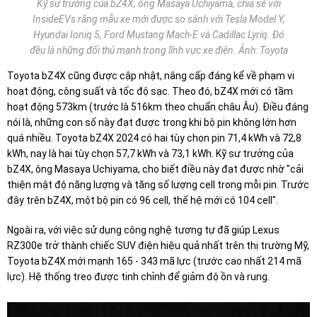
Kỹ sư trưởng của bZ4X, ông Masaya Uchiyama, chia sẻ với
InsideEVs rằng mẫu xe mới được so sánh với Tesla Model Y,
Hyundai Ioniq 5, Ford Mustang Mach-E và Cadillac Lyriq. Đó
đều là những đối thủ mạnh trong lĩnh vực xe điện. Ảnh: Toyota
Toyota bZ4X cũng được cập nhật, nâng cấp đáng kể về phạm vi
hoạt động, công suất và tốc độ sạc. Theo đó, bZ4X mới có tầm
hoạt động 573km (trước là 516km theo chuẩn châu Âu). Điều đáng
nói là, những con số này đạt được trong khi bộ pin không lớn hơn
quá nhiều. Toyota bZ4X 2024 có hai tùy chọn pin 71,4 kWh và 72,8
kWh, nay là hai tùy chọn 57,7 kWh và 73,1 kWh. Kỹ sư trưởng của
bZ4X, ông Masaya Uchiyama, cho biết điều này đạt được nhờ "cải
thiện mật độ năng lượng và tăng số lượng cell trong mỗi pin. Trước
đây trên bZ4X, một bộ pin có 96 cell, thế hệ mới có 104 cell".
Ngoài ra, với việc sử dụng công nghệ tương tự đã giúp Lexus
RZ300e trở thành chiếc SUV điện hiệu quả nhất trên thị trường Mỹ,
Toyota bZ4X mới mạnh 165 - 343 mã lực (trước cao nhất 214 mã
lực). Hệ thống treo được tinh chỉnh để giảm độ ồn và rung.