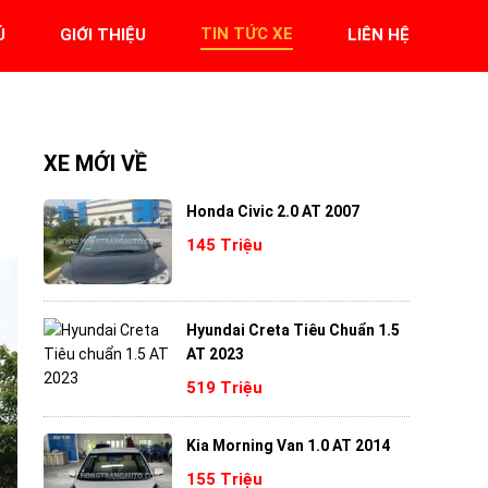
TIN TỨC XE
Ủ
GIỚI THIỆU
LIÊN HỆ
XE MỚI VỀ
Honda Civic 2.0 AT 2007
145 Triệu
Hyundai Creta Tiêu Chuẩn 1.5
AT 2023
519 Triệu
Kia Morning Van 1.0 AT 2014
155 Triệu