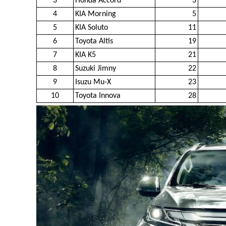
3
Honda Accord
3
4
KIA Morning
5
5
KIA Soluto
11
6
Toyota Altis
19
7
KIA K5
21
8
Suzuki Jimny
22
9
Isuzu Mu-X
23
10
Toyota Innova
28