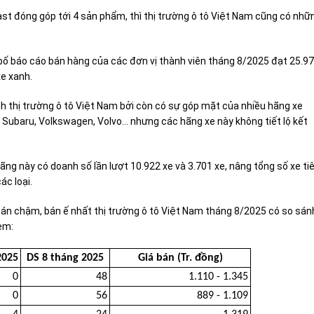
t đóng góp tới 4 sản phẩm, thì thị trường ô tô Việt Nam cũng có nhữ
bố báo cáo bán hàng của các đơn vị thành viên tháng 8/2025 đạt 25.9
e xanh.
h thị trường ô tô Việt Nam bởi còn có sự góp mặt của nhiều hãng xe
Subaru, Volkswagen, Volvo... nhưng các hãng xe này không tiết lộ kết
ãng này có doanh số lần lượt 10.922 xe và 3.701 xe, nâng tổng số xe ti
ác loại.
án chậm, bán ế nhất thị trường ô tô Việt Nam tháng 8/2025 có so sán
èm:
2025
DS 8 tháng 2025
Giá bán (Tr. đồng)
0
48
1.110 - 1.345
0
56
889 - 1.109