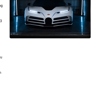
ng
73
êu
h