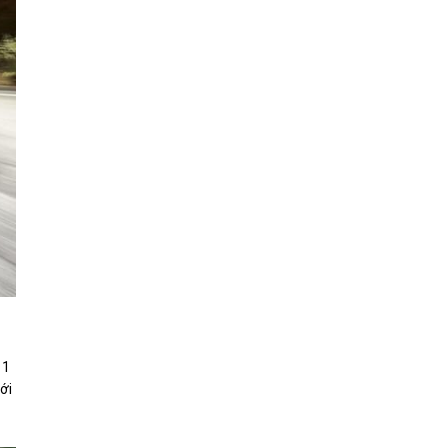
11
ới