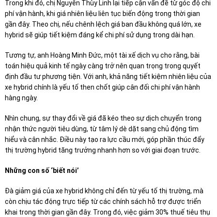
Trong khi đó, chị Nguyễn Thùy Linh lại tiếp cận vấn đề từ góc độ chi
phí vận hành, khi giá nhiên liệu liên tục biến động trong thời gian
gần đây. Theo chị, nếu chênh lệch giá ban đầu không quá lớn, xe
hybrid sẽ giúp tiết kiệm đáng kể chi phí sử dụng trong dài hạn.
Tương tự, anh Hoàng Minh Đức, một tài xế dịch vụ cho rằng, bài
toán hiệu quả kinh tế ngày càng trở nên quan trọng trong quyết
định đầu tư phương tiện. Với anh, khả năng tiết kiệm nhiên liệu của
xe hybrid chính là yếu tố then chốt giúp cân đối chi phí vận hành
hàng ngày.
Nhìn chung, sự thay đổi về giá đã kéo theo sự dịch chuyển trong
nhận thức người tiêu dùng, từ tâm lý dè dặt sang chủ động tìm
hiểu và cân nhắc. Điều này tạo ra lực cầu mới, góp phần thúc đẩy
thị trường hybrid tăng trưởng nhanh hơn so với giai đoạn trước.
Những con số ‘biết nói’
Đà giảm giá của xe hybrid không chỉ đến từ yếu tố thị trường, mà
còn chịu tác động trực tiếp từ các chính sách hỗ trợ được triển
khai trong thời gian gần đây. Trong đó, việc giảm 30% thuế tiêu thụ