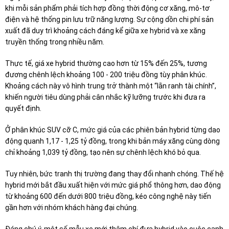
khi mỗi sản phẩm phải tích hợp đồng thời động cơ xăng, mô-tơ
điện và hệ thống pin lưu trữ năng lượng. Sự cộng dồn chi phí sản
xuất đã duy trì khoảng cách đáng kể giữa xe hybrid và xe xăng
truyền thống trong nhiều năm.
Thực tế, giá xe hybrid thường cao hơn từ 15% đến 25%, tương
đương chênh lệch khoảng 100 - 200 triệu đồng tùy phân khúc.
Khoảng cách này vô hình trung trở thành một “lằn ranh tài chính”,
khiến người tiêu dùng phải cân nhắc kỹ lưỡng trước khi đưa ra
quyết định.
Ở phân khúc SUV cỡ C, mức giá của các phiên bản hybrid từng dao
động quanh 1,17 - 1,25 tỷ đồng, trong khi bản máy xăng cùng dòng
chỉ khoảng 1,039 tỷ đồng, tạo nên sự chênh lệch khó bỏ qua.
Tuy nhiên, bức tranh thị trường đang thay đổi nhanh chóng. Thế hệ
hybrid mới bắt đầu xuất hiện với mức giá phổ thông hơn, dao động
từ khoảng 600 đến dưới 800 triệu đồng, kéo công nghệ này tiến
gần hơn với nhóm khách hàng đại chúng.
Đáng chú ý, một số mẫu xe mới thậm chí đưa hybrid vào cuộc cạnh