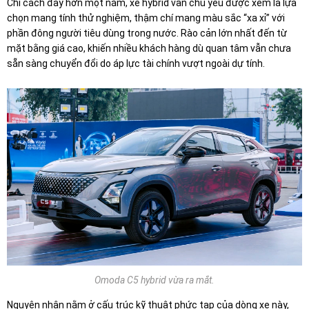
Chỉ cách đây hơn một năm, xe hybrid vẫn chủ yếu được xem là lựa
chọn mang tính thử nghiệm, thậm chí mang màu sắc “xa xỉ” với
phần đông người tiêu dùng trong nước. Rào cản lớn nhất đến từ
mặt bằng giá cao, khiến nhiều khách hàng dù quan tâm vẫn chưa
sẵn sàng chuyển đổi do áp lực tài chính vượt ngoài dự tính.
Omoda C5 hybrid vừa ra mắt.
Nguyên nhân nằm ở cấu trúc kỹ thuật phức tạp của dòng xe này,