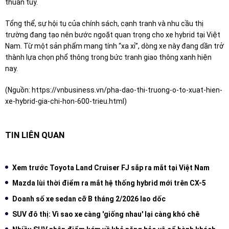
thuần túy.
Tổng thể, sự hội tụ của chính sách, cạnh tranh và nhu cầu thị
trường đang tạo nên bước ngoặt quan trọng cho xe hybrid tại Việt
Nam. Từ một sản phẩm mang tính “xa xỉ”, dòng xe này đang dần trở
thành lựa chọn phổ thông trong bức tranh giao thông xanh hiện
nay.
(Nguồn:
https://vnbusiness.vn/pha-dao-thi-truong-o-to-xuat-hien-
xe-hybrid-gia-chi-hon-600-trieu.html
)
TIN LIÊN QUAN
Xem trước Toyota Land Cruiser FJ sắp ra mắt tại Việt Nam
Mazda lùi thời điểm ra mắt hệ thống hybrid mới trên CX-5
Doanh số xe sedan cỡ B tháng 2/2026 lao dốc
SUV đô thị: Vì sao xe càng 'giống nhau' lại càng khó chê