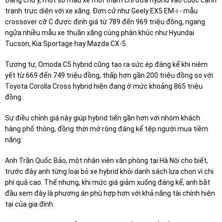
tranh trực diện với xe xăng. Đơn cử như Geely EX5 EM-i - mẫu
crossover cỡ C được định giá từ 789 đến 969 triệu đồng, ngang
ngửa nhiều mẫu xe thuần xăng cùng phân khúc như Hyundai
Tucson, Kia Sportage hay Mazda CX-5.
Tương tự, Omoda C5 hybrid cũng tạo ra sức ép đáng kể khi niêm
yết từ 669 đến 749 triệu đồng, thấp hơn gần 200 triệu đồng so với
Toyota Corolla Cross hybrid hiện đang ở mức khoảng 865 triệu
đồng.
Sự điều chỉnh giá này giúp hybrid tiến gần hơn với nhóm khách
hàng phổ thông, đồng thời mở rộng đáng kể tệp người mua tiềm
năng.
Anh Trần Quốc Bảo, một nhân viên văn phòng tại Hà Nội cho biết,
trước đây anh từng loại bỏ xe hybrid khỏi danh sách lựa chọn vì chi
phí quá cao. Thế nhưng, khi mức giá giảm xuống đáng kể, anh bắt
đầu xem đây là phương án phù hợp hơn với khả năng tài chính hiện
tại của gia đình.