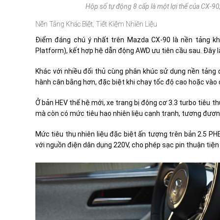
Hộp số tự động 8 cấp là một lợi thế của CX-90
Nền Tảng Khác Biệt, Tiết Kiệm Nhiên Liệu
Điểm đáng chú ý nhất trên Mazda CX-90 là nền tảng kh
Platform), kết hợp hệ dẫn động AWD ưu tiên cầu sau. Đây 
Khác với nhiều đối thủ cùng phân khúc sử dụng nền tảng
hành cân bằng hơn, đặc biệt khi chạy tốc độ cao hoặc vào 
Ở bản HEV thế hệ mới, xe trang bị động cơ 3.3 turbo tiêu
mà còn có mức tiêu hao nhiên liệu cạnh tranh, tương đươn
Mức tiêu thụ nhiên liệu đặc biệt ấn tượng trên bản 2.5 PHE
với nguồn điện dân dụng 220V, cho phép sạc pin thuận tiện