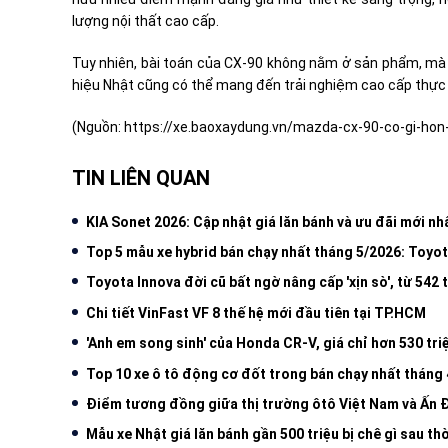
lượng nội thất cao cấp.
Tuy nhiên, bài toán của CX-90 không nằm ở sản phẩm, mà
hiệu Nhật cũng có thể mang đến trải nghiệm cao cấp thực
(Nguồn:
https://xe.baoxaydung.vn/mazda-cx-90-co-gi-ho
TIN LIÊN QUAN
KIA Sonet 2026: Cập nhật giá lăn bánh và ưu đãi mới nh
Top 5 mẫu xe hybrid bán chạy nhất tháng 5/2026: Toyo
Toyota Innova đời cũ bất ngờ nâng cấp 'xịn sò', từ 542 
Chi tiết VinFast VF 8 thế hệ mới đầu tiên tại TP.HCM
'Anh em song sinh' của Honda CR-V, giá chỉ hơn 530 tr
Top 10 xe ô tô động cơ đốt trong bán chạy nhất tháng
Điểm tương đồng giữa thị trường ôtô Việt Nam và Ấn 
Mẫu xe Nhật giá lăn bánh gần 500 triệu bị chê gì sau th