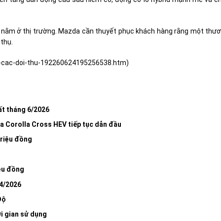
 nằm ở thị trường. Mazda cần thuyết phục khách hàng rằng một thư
 thụ.
n-cac-doi-thu-192260624195256538.htm
)
ất tháng 6/2026
ta Corolla Cross HEV tiếp tục dẫn đầu
triệu đồng
iệu đồng
 4/2026
Độ
ời gian sử dụng