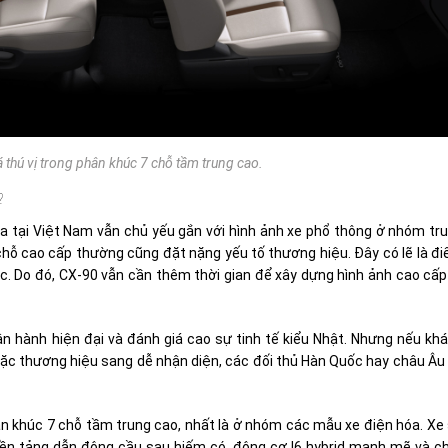
thú vị trong phân khúc 7 chỗ tầm trung cao.
?
 tại Việt Nam vẫn chủ yếu gắn với hình ảnh xe phổ thông ở nhóm tr
 chỗ cao cấp thường cũng đặt nặng yếu tố thương hiệu. Đây có lẽ là đ
. Do đó, CX-90 vẫn cần thêm thời gian để xây dựng hình ảnh cao cấp
ận hành hiện đại và đánh giá cao sự tinh tế kiểu Nhật. Nhưng nếu kh
n hoặc thương hiệu sang dễ nhận diện, các đối thủ Hàn Quốc hay châu Âu
ân khúc 7 chỗ tầm trung cao, nhất là ở nhóm các mẫu xe điện hóa. Xe
nền tảng dẫn động cầu sau hiếm có, động cơ I6 hybrid mạnh mẽ và c