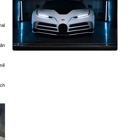
nal
vận
 mẽ
ích