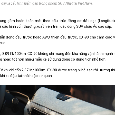
, đây là cấu hình hiếm gặp trong nhóm SUV Nhật tại Việt Nam.
ung gầm hoàn toàn mới theo cấu trúc động cơ đặt dọc (Longitudi
là cấu hình vốn thường xuất hiện trên các dòng SUV châu Âu cao cấp.
 dẫn động cầu trước hoặc AWD thiên cầu trước, CX-90 cho cảm giác 
cua.
 thụ 8.09 lít/100km. CX-90 không chỉ mang đến khả năng vận hành mạnh
g hoặc tốt hơn nhiều mẫu xe sử dụng động cơ dung tích nhỏ hơn.
V khi chỉ tốn 2,37 lít/100km. CX-90 được trang bị bộ sạc rời, tương th
 khi xe đậu tại nhà hoặc cơ quan.