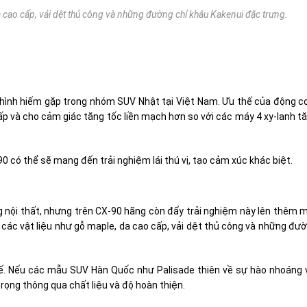
a cao cấp, vải dệt thủ công và những đường chỉ khâu Kakenui đặc trưng.
u hình hiếm gặp trong nhóm SUV Nhật tại Việt Nam. Ưu thế của động c
ấp và cho cảm giác tăng tốc liền mạch hơn so với các máy 4 xy-lanh t
 có thể sẽ mang đến trải nghiệm lái thú vị, tạo cảm xúc khác biệt.
nội thất, nhưng trên CX-90 hãng còn đẩy trải nghiệm này lên thêm 
 các vật liệu như gỗ maple, da cao cấp, vải dệt thủ công và những đư
tế. Nếu các mẫu SUV Hàn Quốc như Palisade thiên về sự hào nhoáng 
trọng thông qua chất liệu và độ hoàn thiện.