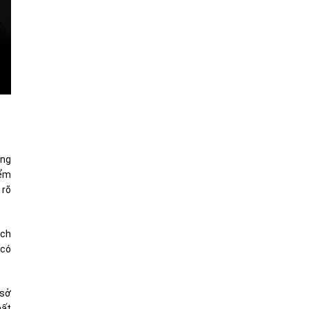
ung
iểm
 rõ
ách
 có
 sở
hất