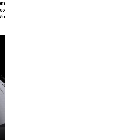
hạm
sao
yếu