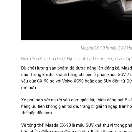
Mazda CX-90 là mẫu SUV khá 
Điểm Yếu Khi Chưa Được Định Danh Là Thương Hiệu Cao Cấp
Dù chất lượng sản phẩm đã được nâng lên đáng kể, Mazda
cao. Trong khi đó, khách hàng chi tiền ở phân khúc SUV 7
yếu của CX-90 so với Volvo XC90 hoặc các SUV đến từ Đức
nét hơn.
Xe phù hợp với người yêu cảm giác lái, thích công nghệ v
hàng ưu tiên không gian tối đa, trang bị giải trí ngập trà
thể hấp dẫn hơn.
Về tổng thể, Mazda CX-90 là mẫu SUV khá thú vị trong ph
hữu nhiều điểm mạnh đáng giá như thiết kế sang trọng, 