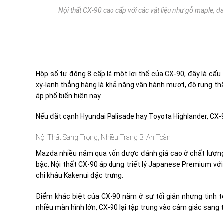
Nội thất CX-90 cao cấp với các vật liệu như gỗ maple, d
Hộp số tự động 8 cấp là một lợi thế của CX-90, đây là cấ
xy-lanh thẳng hàng là khả năng vận hành mượt, độ rung th
áp phổ biến hiện nay.
Nếu đặt cạnh Hyundai Palisade hay Toyota Highlander, CX-90
Nội Thất Sang Trọng, Nhiều Trang Bị An Toàn
Mazda nhiều năm qua vốn được đánh giá cao ở chất lượng 
bậc. Nội thất CX-90 áp dụng triết lý Japanese Premium với
chỉ khâu Kakenui đặc trưng.
Điểm khác biệt của CX-90 nằm ở sự tối giản nhưng tinh 
nhiều màn hình lớn, CX-90 lại tập trung vào cảm giác sang 