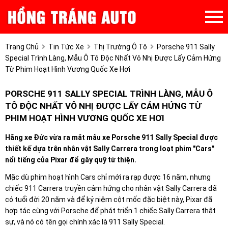
Trang Chủ
Tin Tức Xe
Thị Trường Ô Tô
Porsche 911 Sally
Special Trình Làng, Mẫu Ô Tô Độc Nhất Vô Nhị Được Lấy Cảm Hứng
Từ Phim Hoạt Hình Vương Quốc Xe Hơi
PORSCHE 911 SALLY SPECIAL TRÌNH LÀNG, MẪU Ô
TÔ ĐỘC NHẤT VÔ NHỊ ĐƯỢC LẤY CẢM HỨNG TỪ
PHIM HOẠT HÌNH VƯƠNG QUỐC XE HƠI
Hãng xe Đức vừa ra mắt mẫu xe Porsche 911 Sally Special được
thiết kế dựa trên nhân vật Sally Carrera trong loạt phim "Cars"
nổi tiếng của Pixar để gây quỹ từ thiện.
Mặc dù phim hoạt hình Cars chỉ mới ra rạp được 16 năm, nhưng
chiếc 911 Carrera truyền cảm hứng cho nhân vật Sally Carrera đã
có tuổi đời 20 năm và để kỷ niệm cột mốc đặc biệt này, Pixar đã
hợp tác cùng với Porsche để phát triển 1 chiếc Sally Carrera thật
sự, và nó có tên gọi chính xác là 911 Sally Special.