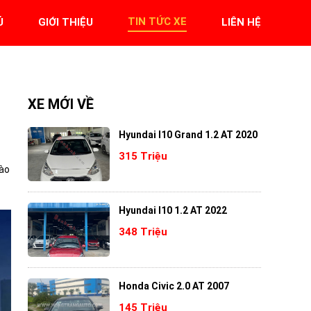
TIN TỨC XE
Ủ
GIỚI THIỆU
LIÊN HỆ
XE MỚI VỀ
Hyundai I10 Grand 1.2 AT 2020
315 Triệu
vào
Hyundai I10 1.2 AT 2022
348 Triệu
Honda Civic 2.0 AT 2007
145 Triệu