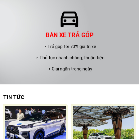
directions_car
BÁN XE TRẢ GÓP
Trả góp tới 70% giá trị xe
arrow_right
Thủ tục nhanh chóng, thuận tiện
arrow_right
Giải ngân trong ngày
arrow_right
TIN TỨC