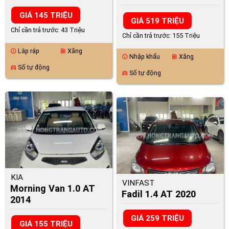
GIÁ 145 TRIỆU
GIÁ 519 TRIỆU
Chỉ cần trả trước: 43 Triệu
Chỉ cần trả trước: 155 Triệu
Lắp ráp
Xăng
info
ev_station
Nhập khẩu
Xăng
info
ev_station
Số tự động
directions_car
Số tự động
directions_car
KIA
VINFAST
Morning Van 1.0 AT
Fadil 1.4 AT 2020
2014
GIÁ 259 TRIỆU
GIÁ 155 TRIỆU