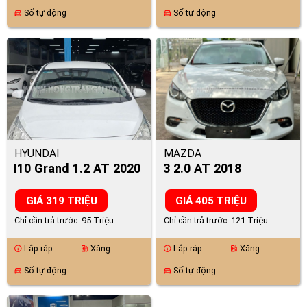
Số tự động
Số tự động
directions_car
directions_car
HYUNDAI
MAZDA
I10 Grand 1.2 AT 2020
3 2.0 AT 2018
GIÁ 319 TRIỆU
GIÁ 405 TRIỆU
Chỉ cần trả trước: 95 Triệu
Chỉ cần trả trước: 121 Triệu
Lắp ráp
Xăng
Lắp ráp
Xăng
info
ev_station
info
ev_station
Số tự động
Số tự động
directions_car
directions_car