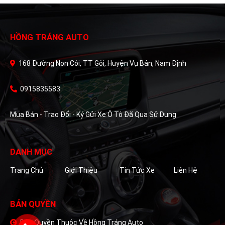
sân chơi độc diễn của VinFast
VF 3 mà đang mở ra nhiều lựa
chọn từ các đối thủ quốc tế
lẫn nội địa.
HỒNG TRÁNG AUTO
168 Đường Non Côi, TT Gôi, Huyện Vụ Bản, Nam Định
0915835583
Mua Bán - Trao Đổi - Ký Gửi Xe Ô Tô Đã Qua Sử Dụng
DANH MỤC
Trang Chủ
Giới Thiệu
Tin Tức Xe
Liên Hệ
BẢN QUYỀN
Bản Quyền Thuộc Về Hồng Tráng Auto