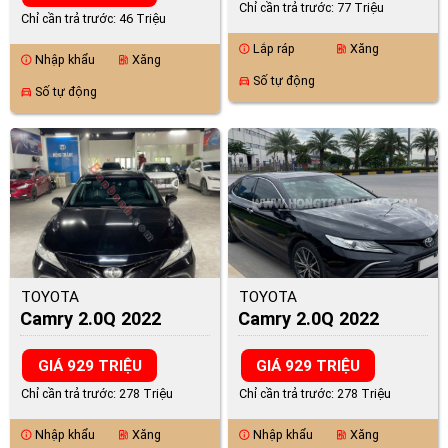
Chỉ cần trả trước: 77 Triệu
Chỉ cần trả trước: 46 Triệu
Lắp ráp
Xăng
info
ev_station
Nhập khẩu
Xăng
info
ev_station
Số tự động
directions_car
Số tự động
directions_car
TOYOTA
TOYOTA
Camry 2.0Q 2022
Camry 2.0Q 2022
GIÁ 929 TRIỆU
GIÁ 929 TRIỆU
Chỉ cần trả trước: 278 Triệu
Chỉ cần trả trước: 278 Triệu
Nhập khẩu
Xăng
Nhập khẩu
Xăng
info
ev_station
info
ev_station