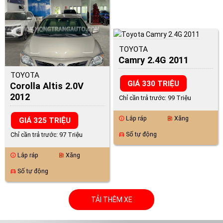
TOYOTA
Camry 2.4G 2011
TOYOTA
GIÁ 330 TRIỆU
Corolla Altis 2.0V
2012
Chỉ cần trả trước: 99 Triệu
Lắp ráp
Xăng
info
ev_station
GIÁ 325 TRIỆU
Số tự động
directions_car
Chỉ cần trả trước: 97 Triệu
Lắp ráp
Xăng
info
ev_station
Số tự động
directions_car
TẢI THÊM XE