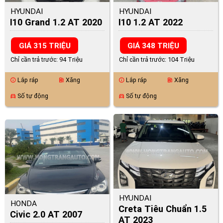
HYUNDAI
HYUNDAI
I10 Grand 1.2 AT 2020
I10 1.2 AT 2022
GIÁ 315 TRIỆU
GIÁ 348 TRIỆU
Chỉ cần trả trước: 94 Triệu
Chỉ cần trả trước: 104 Triệu
Lắp ráp
Xăng
Lắp ráp
Xăng
info
ev_station
info
ev_station
Số tự động
Số tự động
directions_car
directions_car
HYUNDAI
HONDA
Creta Tiêu Chuẩn 1.5
Civic 2.0 AT 2007
AT 2023