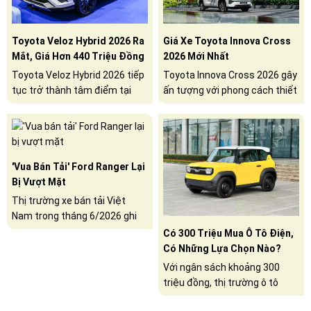
Toyota Veloz Hybrid 2026 Ra
Giá Xe Toyota Innova Cross
Mắt, Giá Hơn 440 Triệu Đồng
2026 Mới Nhất
Toyota Veloz Hybrid 2026 tiếp
Toyota Innova Cross 2026 gây
tục trở thành tâm điểm tại
ấn tượng với phong cách thiết
Triển lãm Ô tô Quốc tế
kế SUV, tùy chọn động cơ
Gaikindo Indonesia (GIIAS)
Hybrid tiết kiệm nhiên liệu
2026.
cùng mức giá lăn bánh khởi
điểm từ 805 triệu đồng.
'Vua Bán Tải' Ford Ranger Lại
Bị Vượt Mặt
Thị trường xe bán tải Việt
Nam trong tháng 6/2026 ghi
nhận sự đổi ngôi ở vị trí dẫn
Có 300 Triệu Mua Ô Tô Điện,
đầu khi Toyota Hilux vượt Ford
Có Những Lựa Chọn Nào?
Ranger để trở thành mẫu xe
Với ngân sách khoảng 300
bán chạy nhất phân khúc.
triệu đồng, thị trường ô tô
điện Việt Nam không còn là